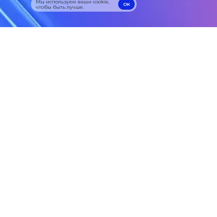
Мы используем ваши cookie,
OK
чтобы быть лучше.
OK
8 (495) 833-33-33
Info@procloud.ru
Москва,
ул. Профсоюзная,
дом 57
Облачные серверы
Облачные серверы с GPU
Виртуальные диски