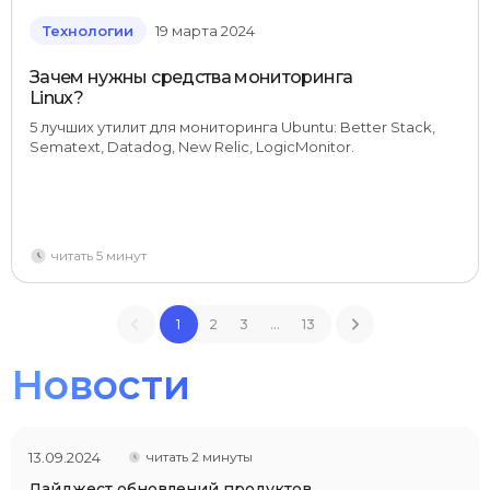
Технологии
19 марта 2024
Зачем нужны средства мониторинга
Linux?
5 лучших утилит для мониторинга Ubuntu: Better Stack,
Sematext, Datadog, New Relic, LogicMonitor.
читать 5 минут
1
2
3
...
13
Новости
13.09.2024
читать 2 минуты
Дайджест обновлений продуктов