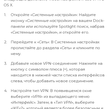
OS X.
Откройте «
Системные настройки
»: Найдите
иконку «
Системные настройки
» на вашем Dock-
панели или используйте Spotlight поиск, набрав
«
Системные настройки
», и откройте его.
Перейдите к «
Сеть
»: В Системных настройках
пролистайте до раздела «
Сеть
» и кликните по
нему.
Добавьте новое VPN-соединение: Нажмите на
кнопку с символом плюса (+), которая
находится в нижней части списка интерфейсов
слева, чтобы добавить новое соединение.
Настройте тип VPN: В появившемся окне
выберите «
VPN
» из выпадающего меню
«
Интерфейс
». Затем, в «
Тип VPN
», выберите
«
IKEv2
», который является более безопасным и