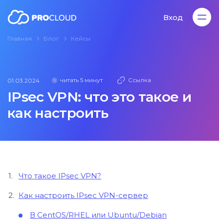
Вход
Главная
Блог
Кейсы
Вход
читать 5 минут
Ссылка
01.03.2024
IPsec VPN: что это такое и
как настроить
Что такое IPsec VPN?
Как настроить IPsec VPN-сервер
В CentOS/RHEL или Ubuntu/Debian