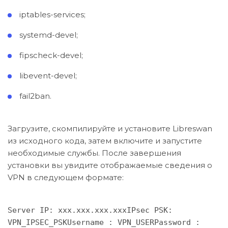
iptables-services;
systemd-devel;
fipscheck-devel;
libevent-devel;
fail2ban.
Загрузите, скомпилируйте и установите Libreswan
из исходного кода, затем включите и запустите
необходимые службы. После завершения
установки вы увидите отображаемые сведения о
VPN в следующем формате:
Server IP: xxx.xxx.xxx.xxxIPsec PSK:
VPN_IPSEC_PSKUsername : VPN_USERPassword :