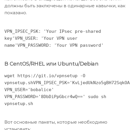
должны быть заключены в одинарные кавычки, как
показано.
VPN_IPSEC_PSK: 'Your IPsec pre-shared
key'VPN_USER: 'Your VPN user
name'VPN_PASSWORD: 'Your VPN password'
В CentOS/RHEL или Ubuntu/Debian
wget https://git.io/vpnsetup -O
vpnsetup.shVPN_IPSEC_PSK='KvLjedUkNzo5gBH72SqkOA
VPN_USER='bobalice'
VPN_PASSWORD='8DbDiPpGbcr4wQ==' sudo sh
vpnsetup.sh
Вот основные пакеты, которые необходимо
установить: