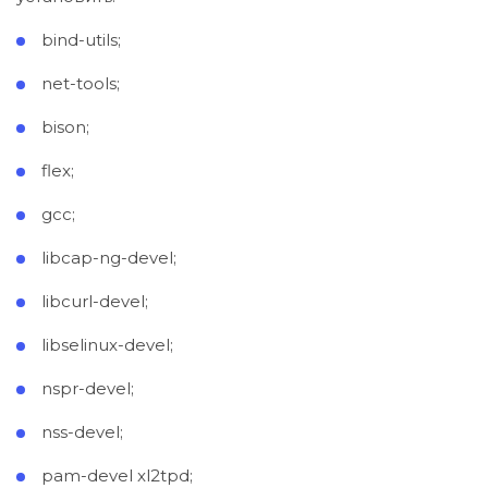
bind-utils;
net-tools;
bison;
flex;
gcc;
libcap-ng-devel;
libcurl-devel;
libselinux-devel;
nspr-devel;
nss-devel;
pam-devel xl2tpd;