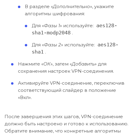
В разделе «
Дополнительно
», укажите
алгоритмы шифрования:
Для «
Фазы 1
» используйте:
aes128-
sha1-modp2048
.
Для «
Фазы 2
» используйте:
aes128-
sha1
.
Нажмите «
ОК
», затем «
Добавить
» для
сохранения настроек VPN-соединения.
Активируйте VPN-соединение, переключив
соответствующий слайдер в положение
«Вкл».
После завершения этих шагов, VPN-соединение
должно быть настроено и готово к использованию.
Обратите внимание, что конкретные алгоритмы