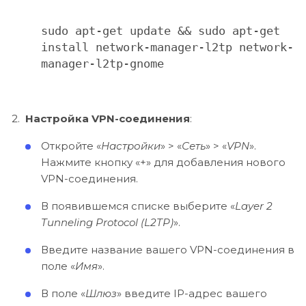
sudo apt-get update && sudo apt-get
install network-manager-l2tp network-
manager-l2tp-gnome
Настройка VPN-соединения
:
Откройте «
Настройки
» > «
Сеть
» > «
VPN
».
Нажмите кнопку «+» для добавления нового
VPN-соединения.
В появившемся списке выберите «
Layer 2
Tunneling Protocol (L2TP)
».
Введите название вашего VPN-соединения в
поле «
Имя
».
В поле «
Шлюз
» введите IP-адрес вашего