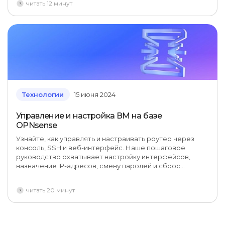
читать 12 минут
своего стартапа.
Технологии
15 июня 2024
Управление и настройка ВМ на базе
OPNsense
Узнайте, как управлять и настраивать роутер через
консоль, SSH и веб-интерфейс. Наше пошаговое
руководство охватывает настройку интерфейсов,
назначение IP-адресов, смену паролей и сброс
настроек с подробными инструкциями и полезными
скриншотами.
читать 20 минут