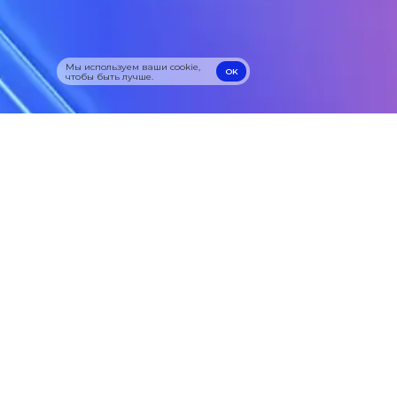
Мы используем ваши cookie,
OK
чтобы быть лучше.
OK
8 (495) 833-33-33
Info@procloud.ru
Москва,
ул. Профсоюзная,
дом 57
Облачные серверы