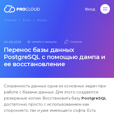
Вход
Главная
Блог
Кейсы
Вход
читать 4 минуты
Ссылка
20.06.2023
Перенос базы данных
PostgreSQL с помощью дампа и
ее восстановление
Сохранность данных одна из основных задач при
работе с базами данных. Для этого создаются
резервные копии. Восстановить базу
PostgreSQL
достаточно просто с использованием как
стороннего, так и уже имеющего софта. Есть