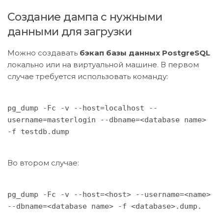
Создание дампа с нужными
данными для загрузки
Можно создавать
бэкап базы данных PostgreSQL
локально или на виртуальной машине. В первом
случае требуется использовать команду:
pg_dump -Fc -v --host=localhost --
username=masterlogin --dbname=<database name>
-f testdb.dump
Во втором случае:
pg_dump -Fc -v --host=<host> --username=<name>
--dbname=<database name> -f <database>.dump.