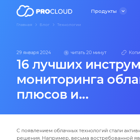
Продукты
Главная
Блог
Технологии
Продукты
читать 20 минут
Копи
29 января 2024
16 лучших инструм
мониторинга обла
плюсов и...
С появлением облачных технологий стали актив
решения. Например, весьма востребованной я