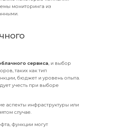
темы мониторинга из
анными.
чного
облачного сервиса
, и выбор
ров, таких как тип
нкции, бюджет и уровень опыта.
дует учесть при выборе
кие аспекты инфраструктуры или
ятом случае.
фта, функции могут