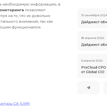
ть необходимую информацию, в
ониторинга
позволяют
ря на то, что их довольно
13 сентября 202
тального внимания, так как
Дайджест обн
рошим функционалом.
18 апреля 2024
Дайджест обн
а
5 апреля 2024
ProCloud CPO
от Global CIO
ктуры CA (UIM)