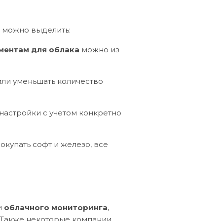
 можно выделить:
ментам для облака
можно из
или уменьшать количество
настройки с учетом конкретно
окупать софт и железо, все
и
облачного мониторинга
,
. Также некоторые компании