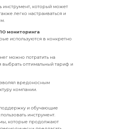
ь инструмент, который может
также легко настраиваться и
м.
ПО мониторинга
рые используются в конкретно
нег можно потратить на
тся выбрать оптимальный тариф и
позволял вредоносным
ктуру компании.
 поддержку и обучающие
пользовать инструмент.
мы, которые продолжают
ут периодически предлагать