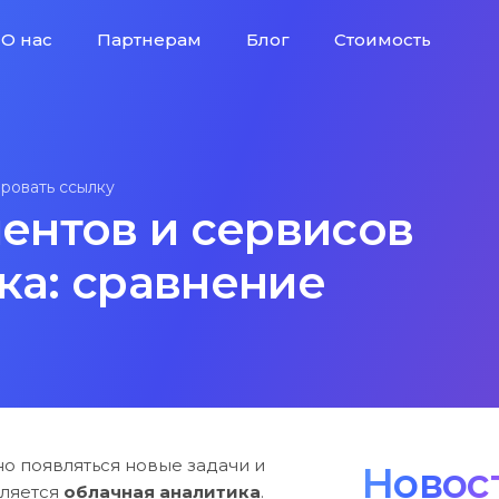
О нас
Партнерам
Блог
Стоимость
О нас
Партнерам
Блог
Стоимость
ровать ссылку
ентов и сервисов
ка: сравнение
но появляться новые задачи и
Новос
вляется
облачная аналитика
.