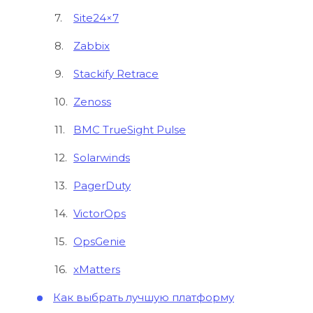
Site24×7
Zabbix
Stackify Retrace
Zenoss
BMC TrueSight Pulse
Solarwinds
PagerDuty
VictorOps
OpsGenie
xMatters
Как выбрать лучшую платформу