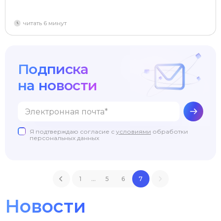
читать 6 минут
Подписка
на новости
Я подтверждаю согласие с
условиями
обработки
персональных данных
1
...
5
6
7
Новости